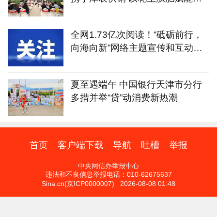
津盐碱地小麦丰收
全网1.73亿次阅读！“砥砺前行，
向海向新”网络主题宣传和互动引
导活动精彩回顾
夏至遇端午 中国银行天津市分行
多措并举“贷”动消费新热潮
首页
客户端下载
导航
吐槽
举报
中央网信办举报中心
违法和不良信息举报电话：010-62675637
Sina.cn(京ICP0000007) 2026-08-08 01:48