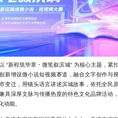
以 “新程筑华章・微笔叙滨城” 为核心主题，紧
创新增设微小说短视频赛道，融合文字创作与
市变迁，用镜头语言讲述滨城故事，依托全民
兼具深厚文脉与传播热度的特色文化品牌活动
化动能。