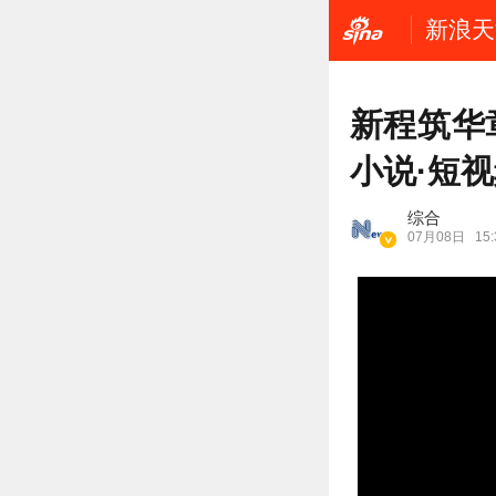
新浪天
新程筑华
小说·短
综合
07月08日
15: