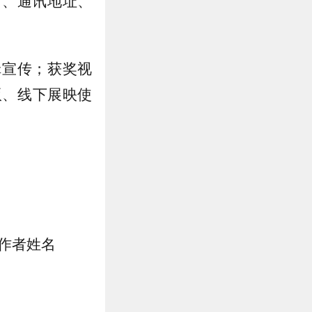
名、通讯地址、
辑宣传；获奖视
版、线下展映使
 作者姓名