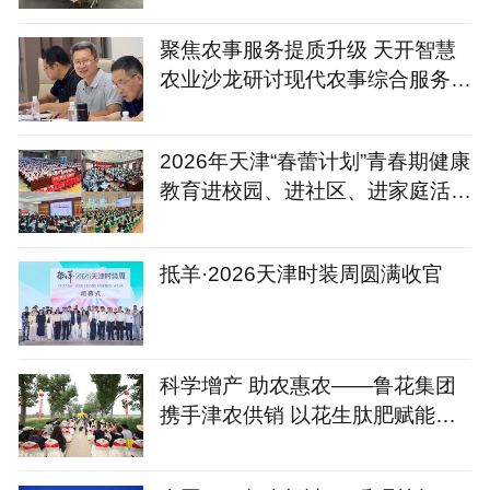
聚焦农事服务提质升级 天开智慧
农业沙龙研讨现代农事综合服务中
心建设新路径
2026年天津“春蕾计划”青春期健康
教育进校园、进社区、进家庭活动
圆满落幕
抵羊·2026天津时装周圆满收官
科学增产 助农惠农——鲁花集团
携手津农供销 以花生肽肥赋能天
津盐碱地小麦丰收